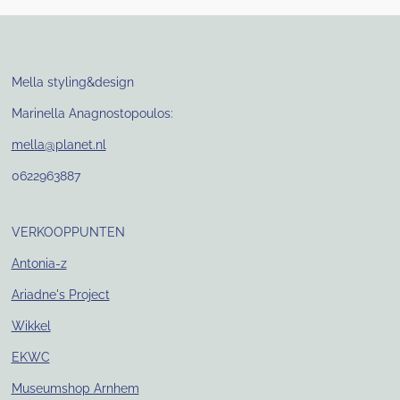
Mella styling&design
Marinella Anagnostopoulos:
mella@planet.nl
0622963887
VERKOOPPUNTEN
Antonia-z
Ariadne's Project
Wikkel
EKWC
Museumshop Arnhem