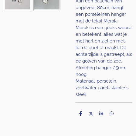
Aan een ballchain van
ongeveer 80cm, hangt
een porseleinen hanger
met de tekst Meraki.
Meraki is een grieks woord
en betekent, alles wat je
met hart en ziel en met
liefde doet of maakt. De
achterzijde is gestreept, als
de golven van de zee.
Afmeting hanger: 25mm
hoog
Materiaal: porselein,
zoetwater parel, stainless
steel
D
D
S
D
e
e
h
e
l
e
a
l
e
l
r
e
n
e
n