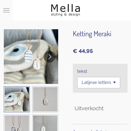
Ga
direct
naar
de
hoofdinhoud
Ketting Meraki
€ 44,95
tekst
Uitverkocht