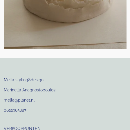
Mella styling&design
Marinella Anagnostopoulos:
mella@planet.nl
0622963887
VERKOOPPUNTEN