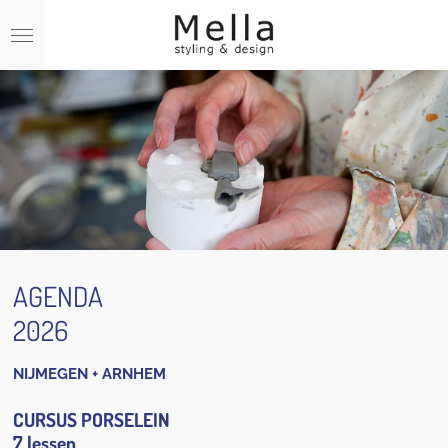
Ga
direct
naar
de
hoofdinhoud
AGENDA
2026
NIJMEGEN + ARNHEM
CURSUS PORSELEIN
7 lessen