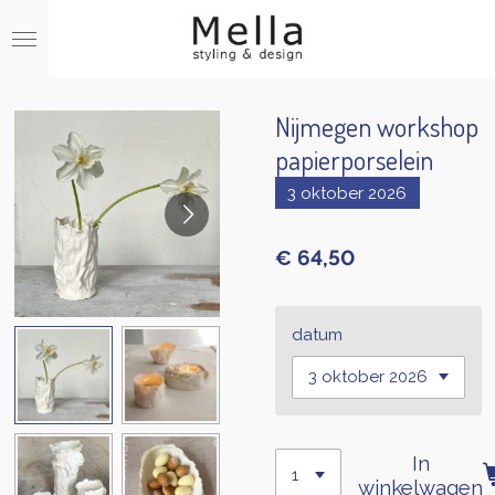
Ga
direct
naar
de
hoofdinhoud
Nijmegen workshop
papierporselein
3 oktober 2026
€ 64,50
datum
In
winkelwagen