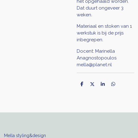
het opgehaald worden.
Dat duurt ongeveer 3
weken.
Materiaal en stoken van 1
werkstuk is bij de prijs
inbegrepen.
Docent:
Marinella
Anagnostopoulos
mella@planet.nl
D
D
S
D
e
e
h
e
l
e
a
l
e
l
r
e
n
e
n
Mella styling&design