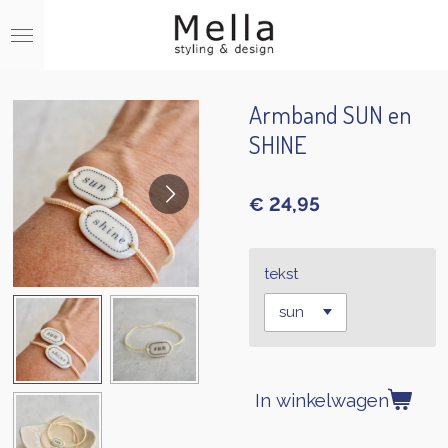
Ga
direct
naar
de
hoofdinhoud
Armband SUN en
SHINE
€ 24,95
tekst
In winkelwagen