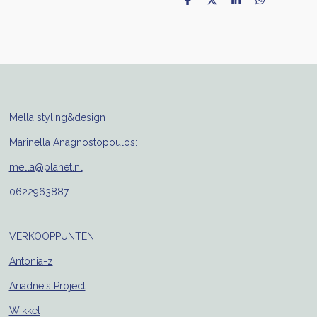
D
D
S
D
e
e
h
e
l
e
a
l
e
l
r
e
n
e
n
Mella styling&design
Marinella Anagnostopoulos:
mella@planet.nl
0622963887
VERKOOPPUNTEN
Antonia-z
Ariadne's Project
Wikkel