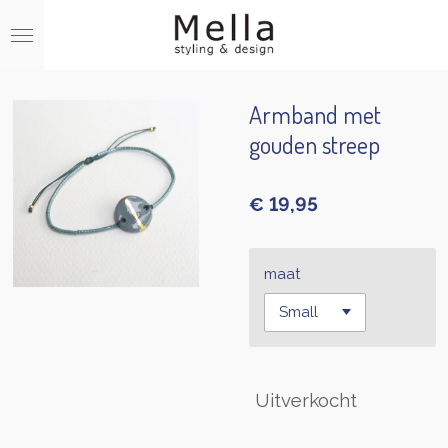
Ga
direct
naar
de
hoofdinhoud
Armband met
gouden streep
€ 19,95
maat
Uitverkocht