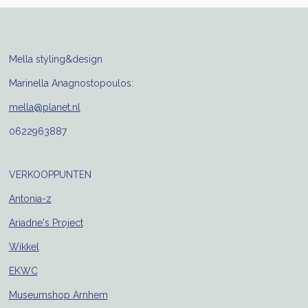
Mella styling&design
Marinella Anagnostopoulos:
mella@planet.nl
0622963887
VERKOOPPUNTEN
Antonia-z
Ariadne's Project
Wikkel
EKWC
Museumshop Arnhem