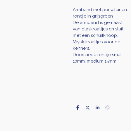
Armband met porseleinen
rondje in grijsgroen
De armband is gemaakt
van glaskraaltjes en sluit
met een schuifknoop.
Miyukikraaltjes voor de
kenners.
Doorsnede rondje small
10mm, medium 15mm
D
D
S
D
e
e
h
e
l
e
a
l
e
l
r
e
n
e
n