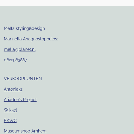
Mella styling&design
Marinella Anagnostopoulos:
mella@planet.nl
0622963887
VERKOOPPUNTEN
Antonia-z
Ariadne's Project
Wikkel
EKWC
Museumshop Arnhem