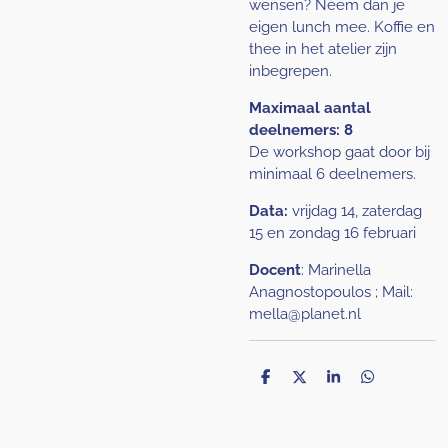
wensen? Neem dan je
eigen lunch mee. Koffie en
thee in het atelier zijn
inbegrepen.
Maximaal aantal
deelnemers: 8
De workshop gaat door bij
minimaal 6 deelnemers.
Data:
vrijdag 14, zaterdag
15 en zondag 16 februari
Docent
: Marinella
Anagnostopoulos ; Mail:
mella@planet.nl
D
D
S
D
e
e
h
e
l
e
a
l
e
l
r
e
n
e
n