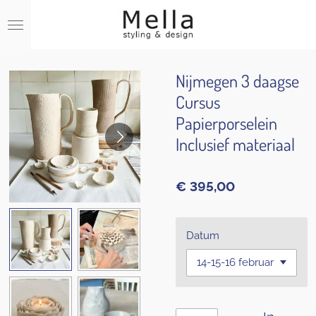
Ga
direct
naar
de
hoofdinhoud
Nijmegen 3 daagse
Cursus
Papierporselein
Inclusief materiaal
€ 395,00
Datum