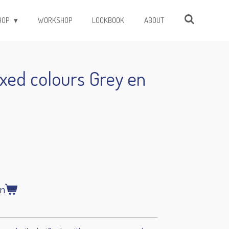
HOP
WORKSHOP
LOOKBOOK
ABOUT
xed colours Grey en
n
en