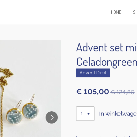
HOME
S
Advent set mi
Celadongree
Advent Deal
€ 105,00
€ 124,80
In winkelwag