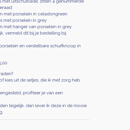
met uitschuiflade, zitten 4 genummerde
ieraad:
en met porselein in celadongreen
s met porselein in grey
cm met hanger van porselein in grey
 vermeld dit bij je bestelling bij
orselein en verstelbare schuifknoop in
5,00
eraden?
of kies uit de setjes, die ik met zorg heb
engesteld, profiteer je van een
aden tegelijk, dan lever ik deze in de mooie
g.