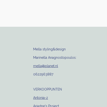
Mella styling&design
Marinella Anagnostopoulos:
mella@planet.nl
0622963887
VERKOOPPUNTEN
Antonia-z
Ariadne's Project