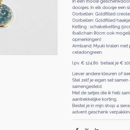
In een mooie geschenkdoos 
doosjes. In elk doosje een s
Oorbellen: Goldfilled creol
Oorbellen: Goldfilled haakje
Ketting : schakelketting 50
(ballchain 80cm ook mogelijk,
opmerkingen)
Armband: Myuki kralen met p
celadongreen.
I.pv. € 124,80 betaal je € 10
Liever andere kleuren of si
Stel zelf je eigen set samen 
samengesteld.
Met de setjes die ik heb sam
aantrekkelijke korting.
Bestel je in mijn shop 4 sier
advent geschenk verpakkin