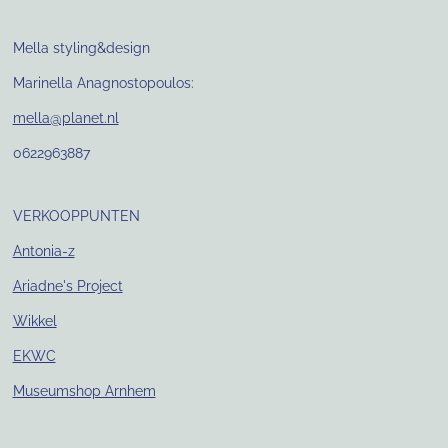
Mella styling&design
Marinella Anagnostopoulos:
mella@planet.nl
0622963887
VERKOOPPUNTEN
Antonia-z
Ariadne's Project
Wikkel
EKWC
Museumshop Arnhem