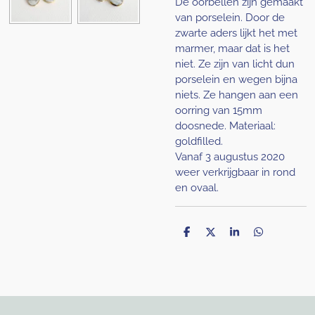
De oorbellen zijn gemaakt
van porselein. Door de
zwarte aders lijkt het met
marmer, maar dat is het
niet. Ze zijn van licht dun
porselein en wegen bijna
niets. Ze hangen aan een
oorring van 15mm
doosnede. Materiaal:
goldfilled.
Vanaf 3 augustus 2020
weer verkrijgbaar in rond
en ovaal.
D
D
S
D
e
e
h
e
l
e
a
l
e
l
r
e
n
e
n