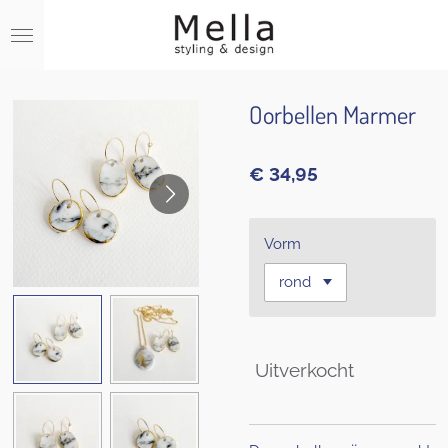
Ga
direct
naar
de
hoofdinhoud
Oorbellen Marmer
€ 34,95
Vorm
Uitverkocht