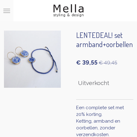
Ga
direct
naar
de
hoofdinhoud
LENTEDEAL! set
armband+oorbellen
€ 39,55
€ 49,45
Uitverkocht
Een complete set met
20% korting.
Ketting, armband en
oorbellen, zonder
verzendkosten.