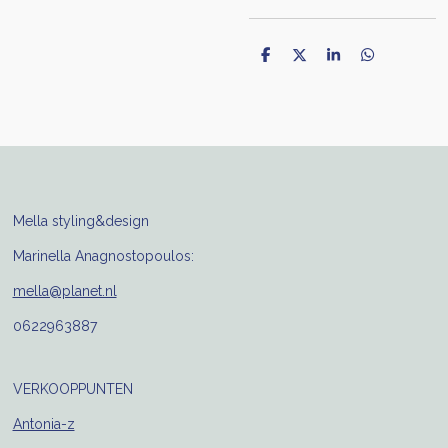
D
D
S
D
e
e
h
e
l
e
a
l
e
l
r
e
n
e
n
Mella styling&design
Marinella Anagnostopoulos:
mella@planet.nl
0622963887
VERKOOPPUNTEN
Antonia-z