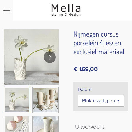
Ga
direct
naar
de
hoofdinhoud
Nijmegen cursus
porselein 4 lessen
exclusief materiaal
€ 159,00
Datum
Uitverkocht