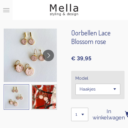
Ga
direct
naar
de
hoofdinhoud
Oorbellen Lace
Blossom rose
€ 39,95
Model
In
winkelwagen