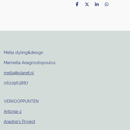
D
D
S
D
e
e
h
e
l
e
a
l
e
l
r
e
n
e
n
Mella styling&design
Marinella Anagnostopoulos:
mella@planet.nl
0622963887
VERKOOPPUNTEN
Antonia-z
Ariadne's Project