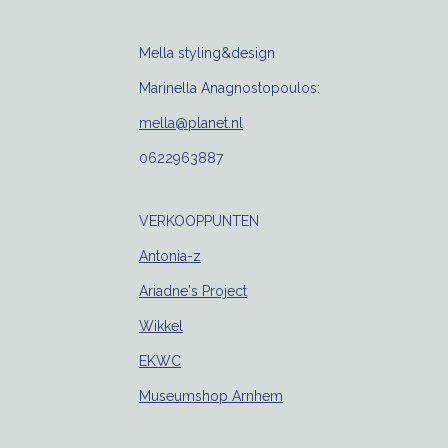
Mella styling&design
Marinella Anagnostopoulos:
mella@planet.nl
0622963887
VERKOOPPUNTEN
Antonia-z
Ariadne's Project
Wikkel
EKWC
Museumshop Arnhem