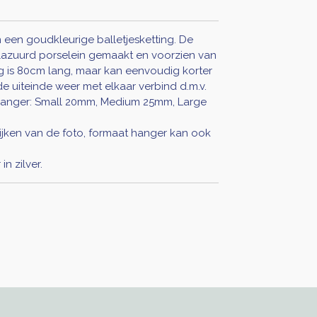
 een goudkleurige balletjesketting. De
lazuurd porselein gemaakt en voorzien van
g is 80cm lang, maar kan eenvoudig korter
e uiteinde weer met elkaar verbind d.m.v.
 hanger: Small 20mm, Medium 25mm, Large
ijken van de foto, formaat hanger kan ook
n zilver.