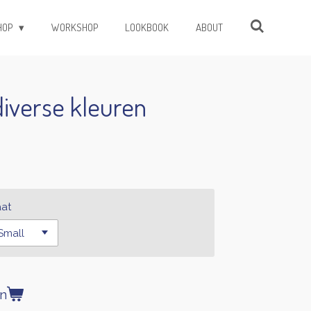
HOP
WORKSHOP
LOOKBOOK
ABOUT
diverse kleuren
at
en