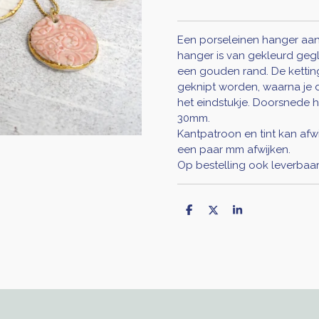
Een porseleinen hanger aan
hanger is van gekleurd geg
een gouden rand. De kettin
geknipt worden, waarna je d
het eindstukje. Doorsnede
30mm.
Kantpatroon en tint kan afw
een paar mm afwijken.
Op bestelling ook leverbaar i
D
D
S
e
e
h
l
e
a
e
l
r
n
e