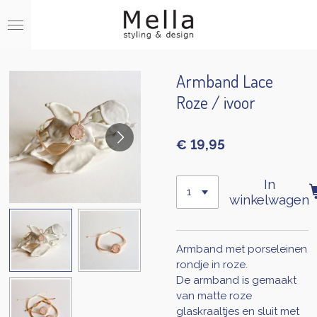
Ga
direct
naar
de
hoofdinhoud
Armband Lace
Roze / ivoor
€ 19,95
In
winkelwagen
Armband met porseleinen
rondje in roze.
De armband is gemaakt
van matte roze
glaskraaltjes en sluit met