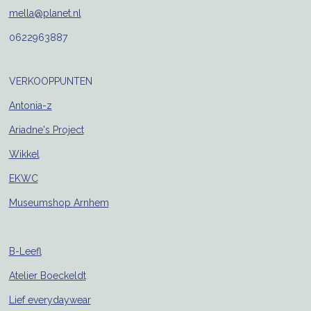
mella@planet.nl
0622963887
VERKOOPPUNTEN
Antonia-z
Ariadne's Project
Wikkel
EKWC
Museumshop Arnhem
B-Leefl
Atelier Boeckeldt
Lief everydaywear