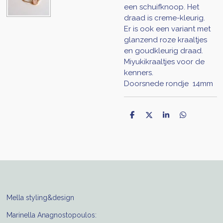
een schuifknoop. Het
draad is creme-kleurig.
Er is ook een variant met
glanzend roze kraaltjes
en goudkleurig draad.
Miyukikraaltjes voor de
kenners.
Doorsnede rondje 14mm
D
D
S
D
e
e
h
e
l
e
a
l
e
l
r
e
n
e
n
Mella styling&design
Marinella Anagnostopoulos: