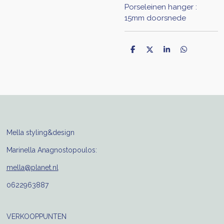
Porseleinen hanger :
15mm doorsnede
D
D
S
D
e
e
h
e
l
e
a
l
e
l
r
e
n
e
n
Mella styling&design
Marinella Anagnostopoulos:
mella@planet.nl
0622963887
VERKOOPPUNTEN