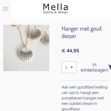
Ga
direct
naar
de
hoofdinhoud
Hanger met goud
dessin
€ 44,95
In
winkelwagen
Aan een goldfilled ketting
van 45cm, hangt een
porseleinen hanger met
een subtiel dessin in
goudkleur.