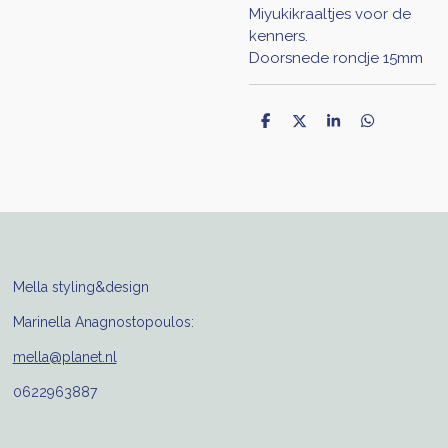
Miyukikraaltjes voor de
kenners.
Doorsnede rondje 15mm
D
D
S
D
e
e
h
e
l
e
a
l
e
l
r
e
n
e
n
Mella styling&design
Marinella Anagnostopoulos:
mella@planet.nl
0622963887