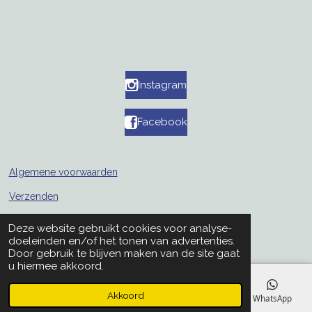
Instagram
Facebook
Algemene voorwaarden
Verzenden
Retouren
Deze website gebruikt cookies voor analyse-
© 2019 - 2026 mellaporselein
doeleinden en/of het tonen van advertenties.
Door gebruik te blijven maken van de site gaat
u hiermee akkoord.
Akkoord
E-mailadres
Telefoonnummer
Instagram
WhatsApp