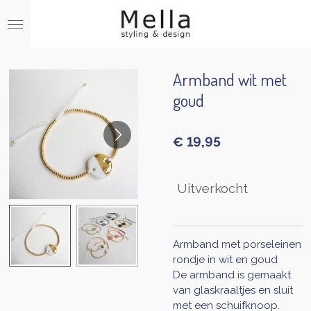
Ga
direct
naar
de
hoofdinhoud
Armband wit met
goud
€ 19,95
Uitverkocht
Armband met porseleinen
rondje in wit en goud
De armband is gemaakt
van glaskraaltjes en sluit
met een schuifknoop.