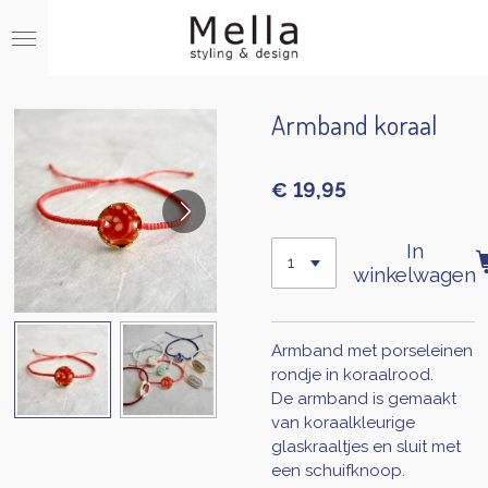
Ga
direct
naar
de
hoofdinhoud
Armband koraal
€ 19,95
In
winkelwagen
Armband met porseleinen
rondje in koraalrood.
De armband is gemaakt
van koraalkleurige
glaskraaltjes en sluit met
een schuifknoop.