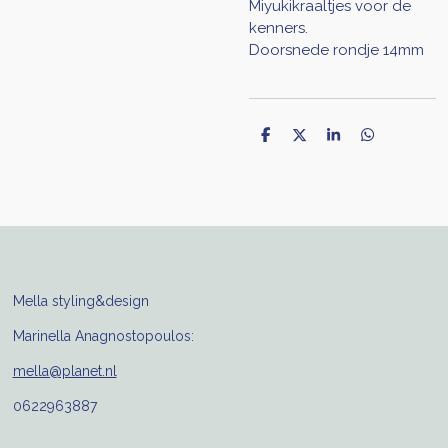
Miyukikraaltjes voor de
kenners.
Doorsnede rondje 14mm
D
D
S
D
e
e
h
e
l
e
a
l
e
l
r
e
n
e
n
Mella styling&design
Marinella Anagnostopoulos:
mella@planet.nl
0622963887