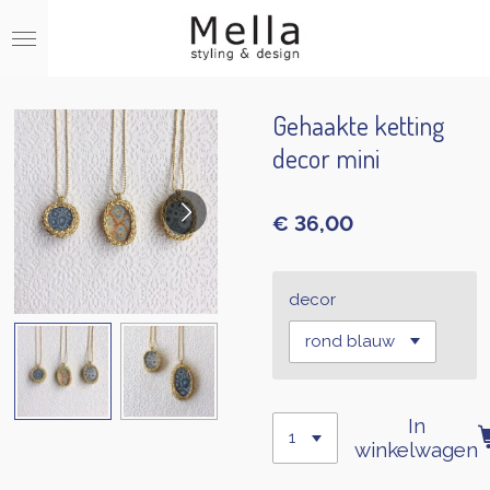
Ga
direct
naar
de
hoofdinhoud
Gehaakte ketting
decor mini
€ 36,00
decor
In
winkelwagen