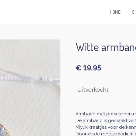
HOME
S
Witte armban
€ 19,95
Uitverkocht
Armband met porseleinen ro
De armband is gemaakt van g
Miyukikraaltjes voor de kenn
Doorsnede rondje medium