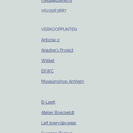
mella@planet.nl
0622963887
VERKOOPPUNTEN
Antonia-z
Ariadne's Project
Wikkel
EKWC
Museumshop Arnhem
B-Leefl
Atelier Boeckeldt
Lief everydaywear