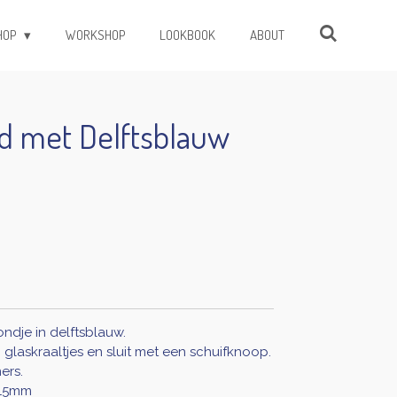
HOP
WORKSHOP
LOOKBOOK
ABOUT
d met Delftsblauw
ndje in delftsblauw.
laskraaltjes en sluit met een schuifknoop.
ers.
 15mm