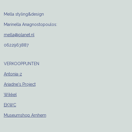
Mella styling&design
Marinella Anagnostopoulos:
mella@planet.nl
0622963887
VERKOOPPUNTEN
Antonia-z
Ariadne's Project
Wikkel
EKWC
Museumshop Arnhem