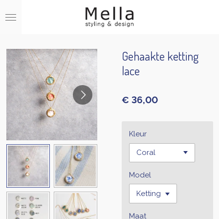
Ga
direct
naar
de
hoofdinhoud
Gehaakte ketting
lace
€ 36,00
Kleur
Model
Maat