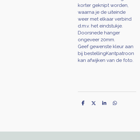
korter geknipt worden,
waarna je de uiteinde
weer met elkaar verbind
d.m.v. het eindstukje.
Doorsnede hanger
ongeveer 20mm.
Geef gewenste kleur aan
bij bestellingKantpatroon
kan afwijken van de foto.
D
D
S
D
e
e
h
e
l
e
a
l
e
l
r
e
n
e
n