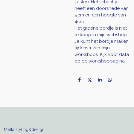
(luster). Het schaaltje
heeft een doorsnede van
9cm en een hoogte van
4cm.
Het groene bordje is niet
te koop in mijn webshop.
Je kunt het bordje maken
tijdens 1 van mijn
workshops. Kijk voor data
op de
workshoppagina
.
D
D
S
D
e
e
h
e
l
e
a
l
e
l
r
e
n
e
n
Mella styling&design