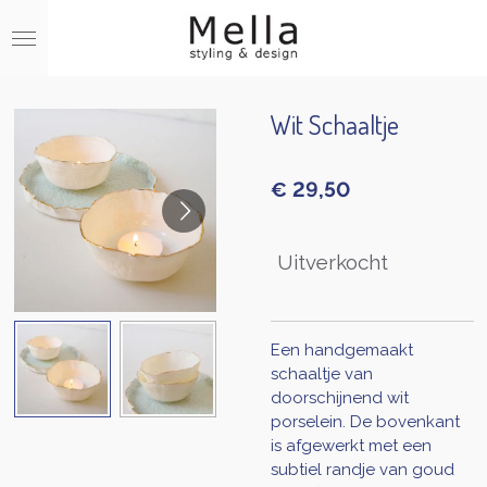
Ga
direct
naar
de
hoofdinhoud
Wit Schaaltje
€ 29,50
Uitverkocht
Een handgemaakt
schaaltje van
doorschijnend wit
porselein. De bovenkant
is afgewerkt met een
subtiel randje van goud