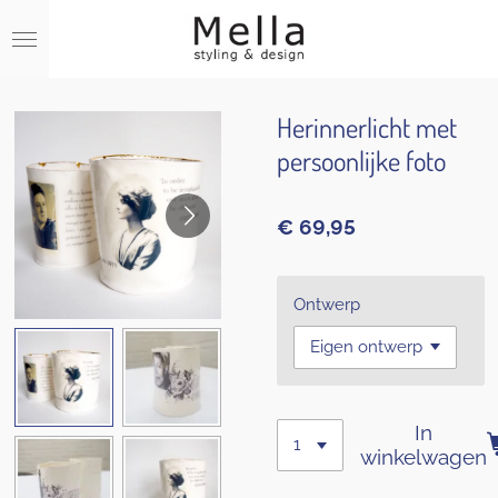
Ga
direct
naar
de
hoofdinhoud
Herinnerlicht met
persoonlijke foto
€ 69,95
Ontwerp
In
winkelwagen