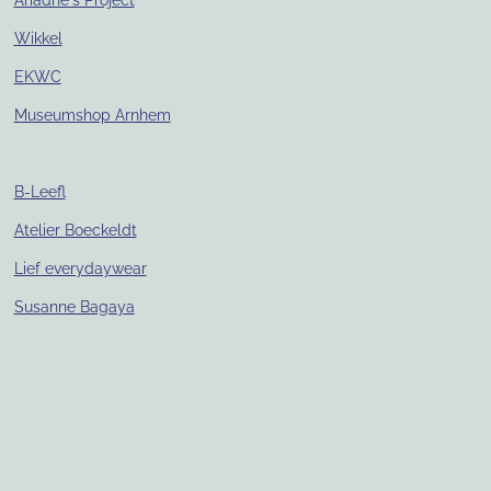
Ariadne's Project
Wikkel
EKWC
Museumshop Arnhem
B-Leefl
Atelier Boeckeldt
Lief everydaywear
Susanne Bagaya