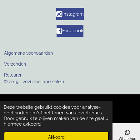
Instagram
Facebook
Algemene voorwaarden
Verzenden
Retouren
© 2019 - 2026 mellaporselein
Deze website gebruikt cookies voor analyse-
doeleinden en/of het tonen van advertenties.
Door gebruik te blijven maken van de site gaat u
hiermee akkoord.
Akkoord
E-mailadres
Telefoonnummer
Instagram
WhatsApp