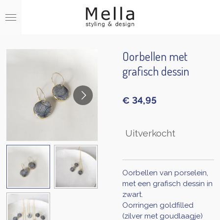
Ga
direct
naar
de
hoofdinhoud
Oorbellen met
grafisch dessin
€ 34,95
Uitverkocht
Oorbellen van porselein,
met een grafisch dessin in
zwart.
Oorringen goldfilled
(zilver met goudlaagje)