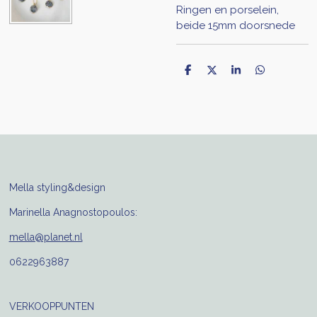
Ringen en porselein,
beide 15mm doorsnede
D
D
S
D
e
e
h
e
l
e
a
l
e
l
r
e
n
e
n
Mella styling&design
Marinella Anagnostopoulos:
mella@planet.nl
0622963887
VERKOOPPUNTEN