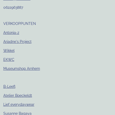
0622963887
VERKOOPPUNTEN
Antonia-z
Ariadne's Project
Wikkel
EKWC
Museumshop Arnhem
B-Leefl
Atelier Boeckeldt
Lief everydaywear
Susanne Bagaya