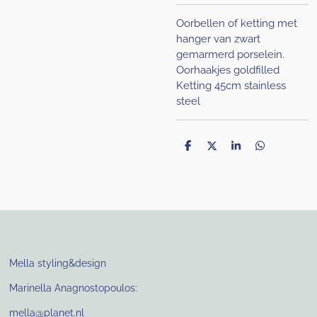
Oorbellen of ketting met
hanger van zwart
gemarmerd porselein.
Oorhaakjes goldfilled
Ketting 45cm stainless
steel
D
D
S
D
e
e
h
e
l
e
a
l
e
l
r
e
n
e
n
Mella styling&design
Marinella Anagnostopoulos:
mella@planet.nl