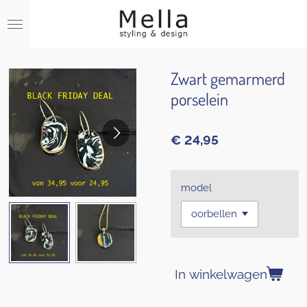
Ga
direct
naar
de
hoofdinhoud
Zwart gemarmerd
porselein
€ 24,95
model
In winkelwagen