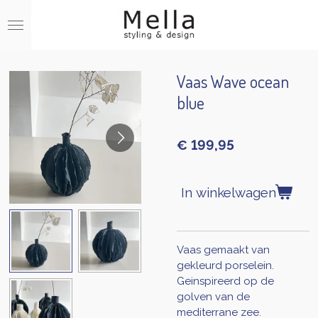
Ga
direct
naar
de
hoofdinhoud
Vaas Wave ocean
blue
€ 199,95
In winkelwagen
Vaas gemaakt van
gekleurd porselein.
Geinspireerd op de
golven van de
mediterrane zee.