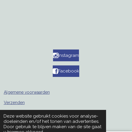
Instagram
Facebook
Algemene voorwaarden
Verzenden
Retouren
Deze website gebruikt cookies voor analyse-
© 2019 - 2026 mellaporselein
doeleinden en/of het tonen van advertenties.
Door gebruik te blijven maken van de site gaat