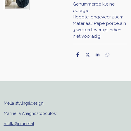
Genummerde kleine
oplage.
Hoogte: ongeveer 20cm
Materiaal: Paperporcelain
3 weken levertijd indien
niet vooradig
D
D
S
D
e
e
h
e
l
e
a
l
e
l
r
e
n
e
n
Mella styling&design
Marinella Anagnostopoulos:
mella@planet.nl