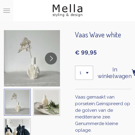
Ga
direct
naar
de
hoofdinhoud
Vaas Wave white
€ 99,95
In
winkelwagen
Vaas gemaakt van
porselein.Geinspireerd op
de golven van de
mediterrane zee.
Genummerde kleine
oplage.