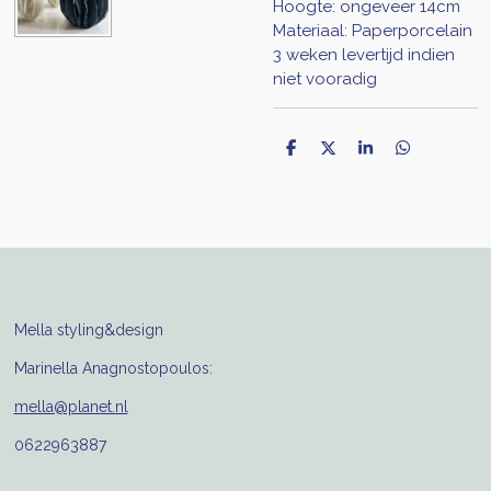
Hoogte: ongeveer 14cm
Materiaal: Paperporcelain
3 weken levertijd indien
niet vooradig
D
D
S
D
e
e
h
e
l
e
a
l
e
l
r
e
n
e
n
Mella styling&design
Marinella Anagnostopoulos:
mella@planet.nl
0622963887