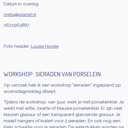
Datum in overleg
mella@planet.nl
0622963887
Foto header:
Louise Honée
WORKSHOP : SIERADEN VAN PORSELEIN
Op verzoek heb ik een workshop "sieraden" ingepland op
woensdagmiddag 18sept
Tijdens de workshop, van 3uur, werk je met porseleinklei. Je
werkt met witte, zwarte of blauwe porseleinklei. Er zijn veel
kleuren glazuur of een transparant glanzende glazuur. Je
maakt hangers of kralen voor 2 sieraden. En ook nog een
klein schaaltje voor je sieraden. De werkstukken worden na