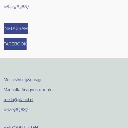
0622963887
INSTAGRAM
FACEBOOK
Mella styling&design
Marinella Anagnostopoulos:
mella@planet.nl
0622963887
VERKOOPPUNTEN